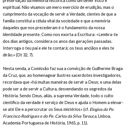
preservação da memória histórica como um dever ético e
espiritual. Não visamos um mero exercício de erudição, mas o
cumprimento da vocação de servir a Verdade, cientes de que a
família constitui a célula vital da sociedade e que a memória
daqueles que nos precederam é o fundamento da nossa
identidade presente. Como nos exorta a Escritura: «Lembra-te
dos dias antigos, considera os anos das gerações passadas.
Interroga o teu pai e ele te contará; os teus anciãos e eles te
dirão.» (Dt 32, 7).
Nesta senda, a Comissão faz sua a convicção de Guilherme Braga
da Cruz, que, ao homenagear ilustres sacerdotes investigadores,
recordava que «há muitas maneiras de servir a Deus; e uma delas
pode ser a de servir a Cultura, desvendando os segredos da
História. Sendo Deus, aliás, a suprema Verdade, todo o culto
científico da verdade é serviço de Deus e ajuda o Homem a elevar-
se até Ele e a perscrutar os Seus mistérios» (cf.
Elogios do Pe.
Francisco Rodrigues e do Pe. Carlos da Silva Tarouca
, Lisboa,
Academia Portuguesa de História, 1965, p. 11).