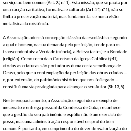
serviço ao bem comum (Art. 2.º, n.º 1). Esta missão, que se pauta por
uma «acção caritativa, formativa e cultural» (Art. 2.º, n.º 1), não se
limita à preservação material, mas fundamenta-se numa visão
metafísica da existência.
A Associação adere à concepção clássica da escolástica, segundo
a qual o homem, na sua demanda pela perfeição, tende para os
transcendentais: a Verdade (ciência), a Beleza (artes) e a Bondade
(religião). Como recorda o Catecismo da Igreja Católica (§41),
«todas as criaturas são portadoras duma certa semelhança de
Deus», pelo que a contemplação da perfeição das obras criadas —
e, por extensão, do património histórico que nos foi legado —
constitui uma via privilegiada para alcançar o seu Autor (Sb 13, 5).
Neste enquadramento, a Associação, seguindo o exemplo de
mecenato e entrega pessoal da Condessa de Cuba, reconhece
que a gestão do seu património e espólio não é um exercício de
posse, mas uma administração responsável em prol do bem
comum. É, portanto, em cumprimento do dever de «valorização do