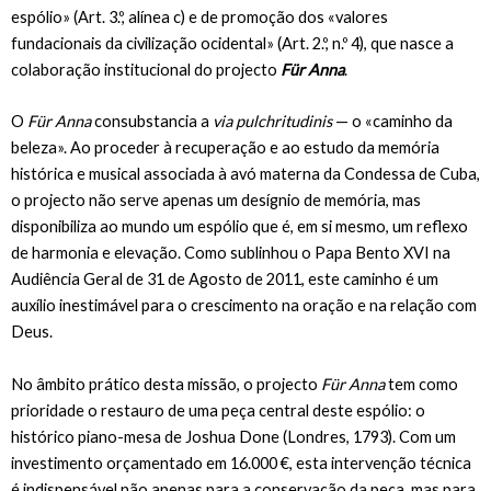
espólio» (Art. 3.º, alínea c) e de promoção dos «valores
fundacionais da civilização ocidental» (Art. 2.º, n.º 4), que nasce a
colaboração institucional do projecto
Für Anna
.
O
Für Anna
consubstancia a
via pulchritudinis
— o «caminho da
beleza». Ao proceder à recuperação e ao estudo da memória
histórica e musical associada à avó materna da Condessa de Cuba,
o projecto não serve apenas um desígnio de memória, mas
disponibiliza ao mundo um espólio que é, em si mesmo, um reflexo
de harmonia e elevação. Como sublinhou o Papa Bento XVI na
Audiência Geral de 31 de Agosto de 2011, este caminho é um
auxílio inestimável para o crescimento na oração e na relação com
Deus.
No âmbito prático desta missão, o projecto
Für Anna
tem como
prioridade o restauro de uma peça central deste espólio: o
histórico piano-mesa de Joshua Done (Londres, 1793). Com um
investimento orçamentado em 16.000 €, esta intervenção técnica
é indispensável não apenas para a conservação da peça, mas para